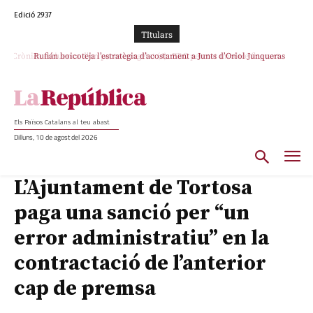
Edició 2937
TItulars
Rufián boicoteja l’estratègia d’acostament a Junts d’Oriol Junqueras
Els Països Catalans al teu abast
Dilluns, 10 de agost del 2026
L’Ajuntament de Tortosa
paga una sanció per “un
error administratiu” en la
contractació de l’anterior
cap de premsa