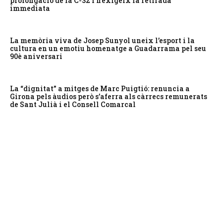
prolongació de la C-32 i n’exigeix la retirada
immediata
La memòria viva de Josep Sunyol uneix l’esport i la
cultura en un emotiu homenatge a Guadarrama pel seu
90è aniversari
La “dignitat” a mitges de Marc Puigtió: renuncia a
Girona pels àudios però s’aferra als càrrecs remunerats
de Sant Julià i el Consell Comarcal