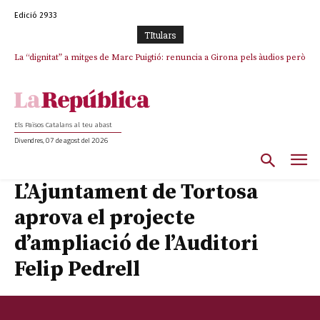
Edició 2933
TItulars
La “dignitat” a mitges de Marc Puigtió: renuncia a Girona pels àudios però
s’aferra als càrrecs remunerats de Sant Julià i el Consell Comarcal
Els Països Catalans al teu abast
Divendres, 07 de agost del 2026
L’Ajuntament de Tortosa
aprova el projecte
d’ampliació de l’Auditori
Felip Pedrell