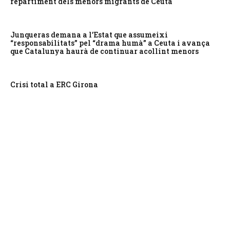
repartiment dels menors migrants de Ceuta
Junqueras demana a l’Estat que assumeixi
“responsabilitats” pel “drama humà” a Ceuta i avança
que Catalunya haurà de continuar acollint menors
Crisi total a ERC Girona