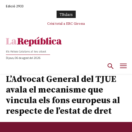
Edició 2933
TItulars
Crisi total a ERC Girona
Els Països Catalans al teu abast
Dijous, 06 de agost del 2026
L’Advocat General del TJUE
avala el mecanisme que
vincula els fons europeus al
respecte de l’estat de dret