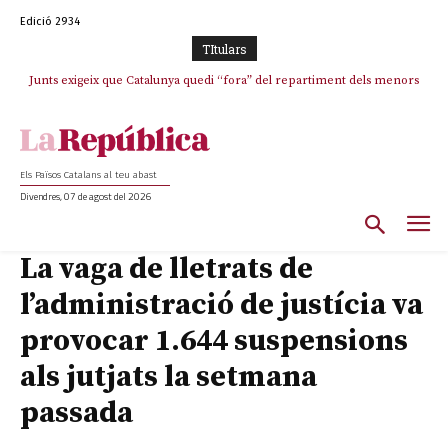
Edició 2934
TItulars
Junts exigeix que Catalunya quedi “fora” del repartiment dels menors
Junqueras demana a l’Estat que assumeixi “responsabilitats” pel “drama
humà” a Ceuta i avança que Catalunya haurà de continuar acollint
migrants de Ceuta
menors
Els Països Catalans al teu abast
Divendres, 07 de agost del 2026
La vaga de lletrats de
l’administració de justícia va
provocar 1.644 suspensions
als jutjats la setmana
passada