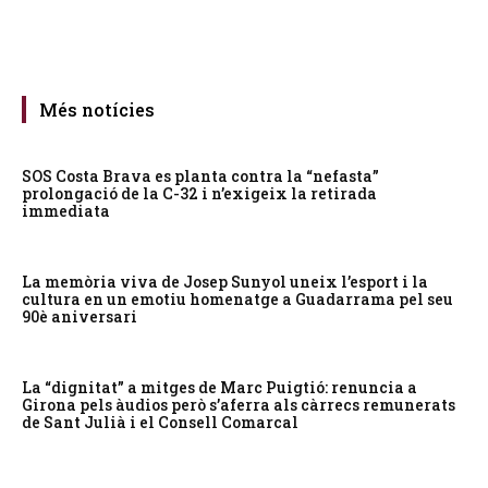
Més notícies
SOS Costa Brava es planta contra la “nefasta”
prolongació de la C-32 i n’exigeix la retirada
immediata
La memòria viva de Josep Sunyol uneix l’esport i la
cultura en un emotiu homenatge a Guadarrama pel seu
90è aniversari
La “dignitat” a mitges de Marc Puigtió: renuncia a
Girona pels àudios però s’aferra als càrrecs remunerats
de Sant Julià i el Consell Comarcal