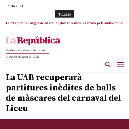
Edició 2933
TItulars
La “dignitat” a mitges de Marc Puigtió: renuncia a Girona pels àudios però
Junts exigeix que Catalunya quedi “fora” del repartiment dels menors
s’aferra als càrrecs remunerats de Sant Julià i el Consell Comarcal
migrants de Ceuta
Els Països Catalans al teu abast
Dijous, 06 de agost del 2026
La UAB recuperarà
partitures inèdites de balls
de màscares del carnaval del
Liceu