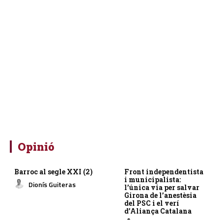
Opinió
Barroc al segle XXI (2)
Front independentista
i municipalista:
Dionís Guiteras
l’única via per salvar
Girona de l’anestèsia
del PSC i el verí
d’Aliança Catalana