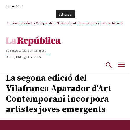
Edició 2937
TItulars
La mentida de La Vanguardia: “Tres de cada quatre punts del pacte amb
La covardia de l’independentisme català frena la caiguda de l’Estat a
ERC s’han complert”
Ceuta i Melilla
Els Països Catalans al teu abast
Dilluns, 10 de agost del 2026
La segona edició del
Vilafranca Aparador d’Art
Contemporani incorpora
artistes joves emergents