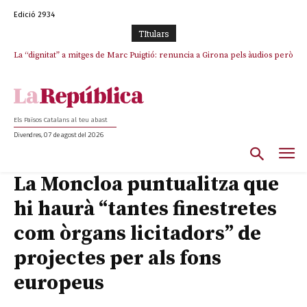
Edició 2934
TItulars
La “dignitat” a mitges de Marc Puigtió: renuncia a Girona pels àudios però
Junts exigeix que Catalunya quedi “fora” del repartiment dels menors
s’aferra als càrrecs remunerats de Sant Julià i el Consell Comarcal
migrants de Ceuta
Els Països Catalans al teu abast
Divendres, 07 de agost del 2026
La Moncloa puntualitza que
hi haurà “tantes finestretes
com òrgans licitadors” de
projectes per als fons
europeus