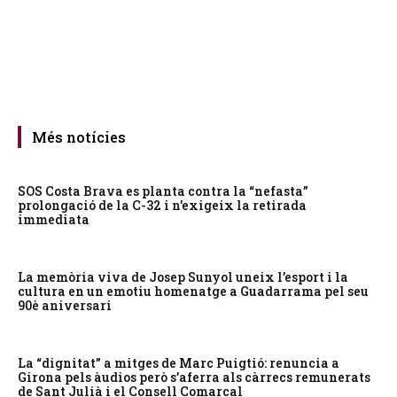
Més notícies
SOS Costa Brava es planta contra la “nefasta”
prolongació de la C-32 i n’exigeix la retirada
immediata
La memòria viva de Josep Sunyol uneix l’esport i la
cultura en un emotiu homenatge a Guadarrama pel seu
90è aniversari
La “dignitat” a mitges de Marc Puigtió: renuncia a
Girona pels àudios però s’aferra als càrrecs remunerats
de Sant Julià i el Consell Comarcal