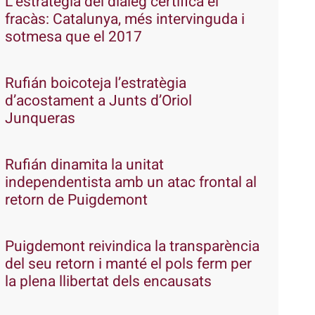
L’estratègia del diàleg certifica el
fracàs: Catalunya, més intervinguda i
sotmesa que el 2017
Rufián boicoteja l’estratègia
d’acostament a Junts d’Oriol
Junqueras
Rufián dinamita la unitat
independentista amb un atac frontal al
retorn de Puigdemont
Puigdemont reivindica la transparència
del seu retorn i manté el pols ferm per
la plena llibertat dels encausats