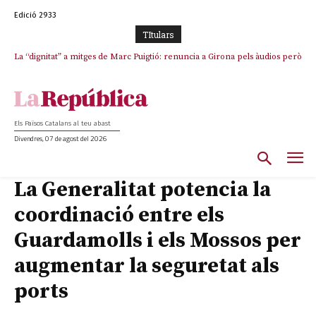
Edició 2933
TItulars
La “dignitat” a mitges de Marc Puigtió: renuncia a Girona pels àudios però
s’aferra als càrrecs remunerats de Sant Julià i el Consell Comarcal
Els Països Catalans al teu abast
Divendres, 07 de agost del 2026
La Generalitat potencia la
coordinació entre els
Guardamolls i els Mossos per
augmentar la seguretat als
ports