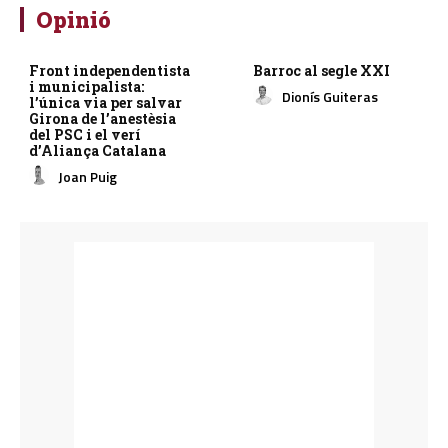
Opinió
Front independentista
Barroc al segle XXI
i municipalista:
Dionís Guiteras
l’única via per salvar
Girona de l’anestèsia
del PSC i el verí
d’Aliança Catalana
Joan Puig