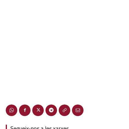
Segueix-nos a les xarxes