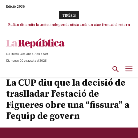
Edició 2936
TItulars
Rufián dinamita la unitat independentista amb un atac frontal al retorn
de Puigdemont
Els Països Catalans al teu abast
Diumenge, 09 de agost del 2026
La CUP diu que la decisió de
traslladar l’estació de
Figueres obre una “fissura” a
l’equip de govern