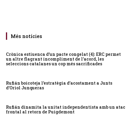
Més notícies
Crònica estiuenca d’un pacte congelat (4): ERC permet
un altre flagrant incompliment de l’acord, les
seleccions catalanes un cop més sacrificades
Rufián boicoteja l’estratègia d’acostament a Junts
d’Oriol Junqueras
Rufián dinamita la unitat independentista amb un atac
frontal al retorn de Puigdemont