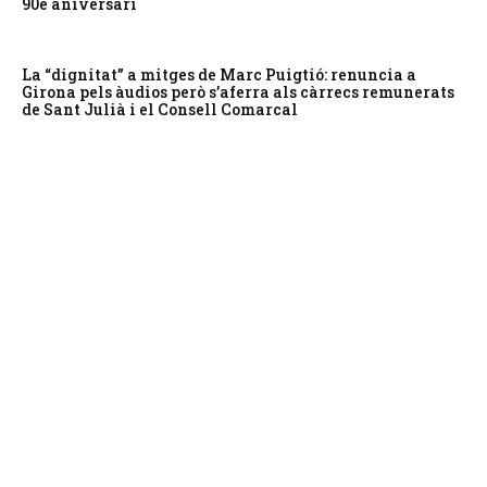
90è aniversari
La “dignitat” a mitges de Marc Puigtió: renuncia a
Girona pels àudios però s’aferra als càrrecs remunerats
de Sant Julià i el Consell Comarcal