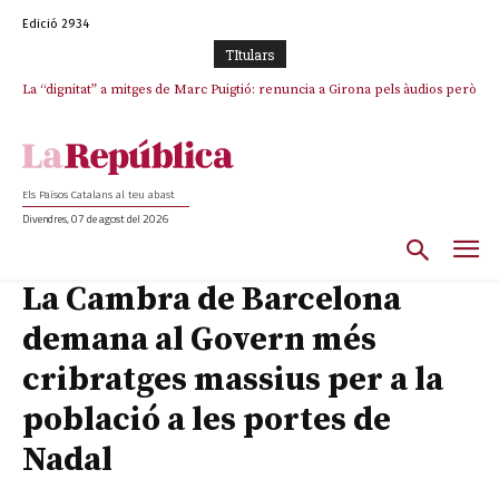
Edició 2934
TItulars
La “dignitat” a mitges de Marc Puigtió: renuncia a Girona pels àudios però
s’aferra als càrrecs remunerats de Sant Julià i el Consell Comarcal
Els Països Catalans al teu abast
Divendres, 07 de agost del 2026
La Cambra de Barcelona
demana al Govern més
cribratges massius per a la
població a les portes de
Nadal