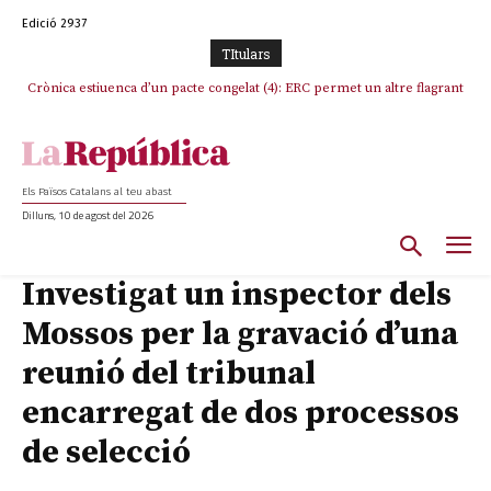
Edició 2937
TItulars
Crònica estiuenca d’un pacte congelat (4): ERC permet un altre flagrant
incompliment de l’acord, les seleccions catalanes un cop més
sacrificades
Els Països Catalans al teu abast
Dilluns, 10 de agost del 2026
Investigat un inspector dels
Mossos per la gravació d’una
reunió del tribunal
encarregat de dos processos
de selecció