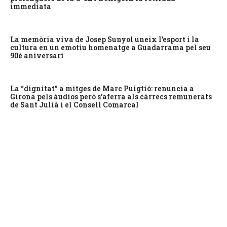
immediata
La memòria viva de Josep Sunyol uneix l’esport i la
cultura en un emotiu homenatge a Guadarrama pel seu
90è aniversari
La “dignitat” a mitges de Marc Puigtió: renuncia a
Girona pels àudios però s’aferra als càrrecs remunerats
de Sant Julià i el Consell Comarcal