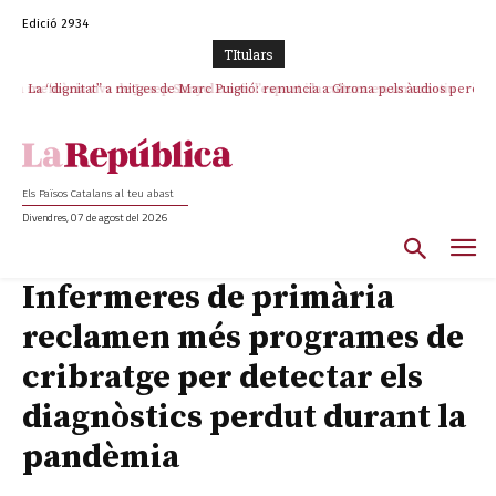
Edició 2934
TItulars
La “dignitat” a mitges de Marc Puigtió: renuncia a Girona pels àudios però
s’aferra als càrrecs remunerats de Sant Julià i el Consell Comarcal
Els Països Catalans al teu abast
Divendres, 07 de agost del 2026
Infermeres de primària
reclamen més programes de
cribratge per detectar els
diagnòstics perdut durant la
pandèmia