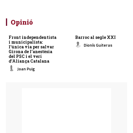
Opinió
Front independentista
Barroc al segle XXI
i municipalista:
Dionís Guiteras
l’única via per salvar
Girona de l’anestèsia
del PSC i el verí
d’Aliança Catalana
Joan Puig