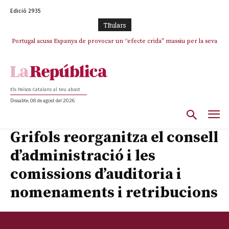
Edició 2935
TItulars
Portugal acusa Espanya de provocar un “efecte crida” massiu per la seva
“manca de regulació” migratòria
Els Països Catalans al teu abast
Dissabte, 08 de agost del 2026
Grifols reorganitza el consell
d’administració i les
comissions d’auditoria i
nomenaments i retribucions