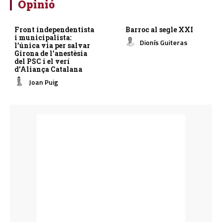
Opinió
Front independentista
Barroc al segle XXI
i municipalista:
Dionís Guiteras
l’única via per salvar
Girona de l’anestèsia
del PSC i el verí
d’Aliança Catalana
Joan Puig