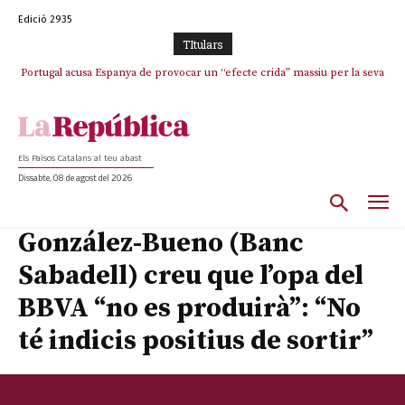
Edició 2935
TItulars
Portugal acusa Espanya de provocar un “efecte crida” massiu per la seva
“manca de regulació” migratòria
Els Països Catalans al teu abast
Dissabte, 08 de agost del 2026
González-Bueno (Banc
Sabadell) creu que l’opa del
BBVA “no es produirà”: “No
té indicis positius de sortir”