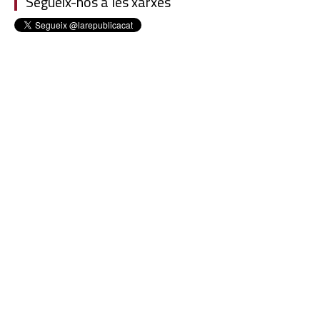
Segueix-nos a les xarxes