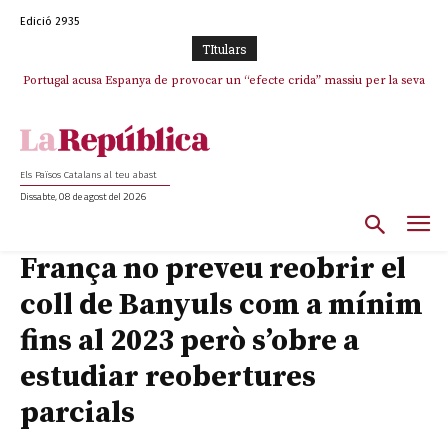
Edició 2935
TItulars
Portugal acusa Espanya de provocar un “efecte crida” massiu per la seva
El col·lapse de l’operació de Marc Puigtió a Girona: desbandada de
l’oportunisme i fracàs de ‘Militància Decidim’
“manca de regulació” migratòria
Els Països Catalans al teu abast
Dissabte, 08 de agost del 2026
França no preveu reobrir el
coll de Banyuls com a mínim
fins al 2023 però s’obre a
estudiar reobertures
parcials