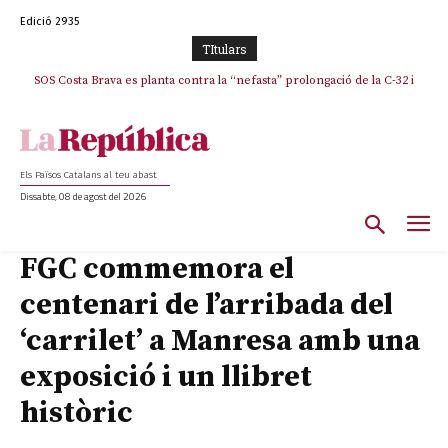
Edició 2935
TItulars
SOS Costa Brava es planta contra la “nefasta” prolongació de la C-32 i
n’exigeix la retirada immediata
Els Països Catalans al teu abast
Dissabte, 08 de agost del 2026
FGC commemora el
centenari de l’arribada del
‘carrilet’ a Manresa amb una
exposició i un llibret
històric