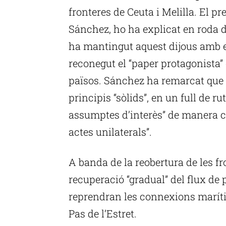
fronteres de Ceuta i Melilla. El p
Sánchez, ho ha explicat en roda 
ha mantingut aquest dijous amb e
reconegut el “paper protagonista”
països. Sánchez ha remarcat que v
principis “sòlids”, en un full de ru
assumptes d’interès” de manera c
actes unilaterals”.
A banda de la reobertura de les fro
recuperació “gradual” del flux de
reprendran les connexions marítim
Pas de l’Estret.