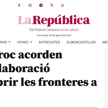
Els Països Catalans al teu abast
Diumenge, 09 de agost del 2026
PAÍS
OPINIÓ
ENTREVISTES
ELMONCASTELLER
MÉ
rroc acorden
·laboració
rir les fronteres a