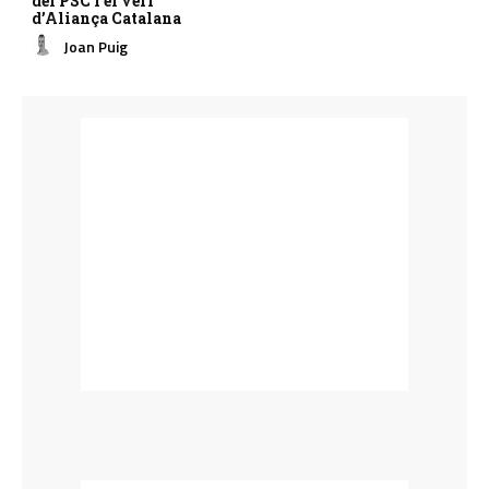
del PSC i el verí
d’Aliança Catalana
Joan Puig