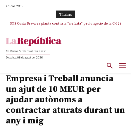
Edició 2935
TItulars
SOS Costa Brava es planta contra la “nefasta” prolongació de la C-32 i
n’exigeix la retirada immediata
Els Països Catalans al teu abast
Dissabte, 08 de agost del 2026
Empresa i Treball anuncia
un ajut de 10 MEUR per
ajudar autònoms a
contractar aturats durant un
any i mig