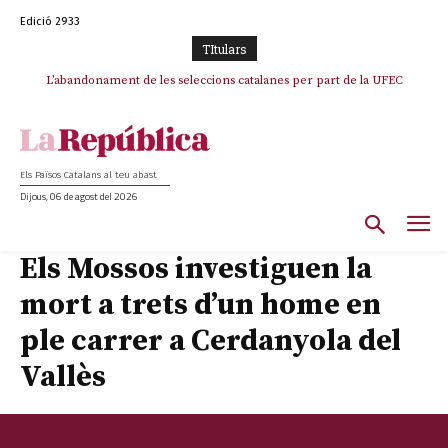
Edició 2933
TItulars
TV3 perd el lideratge després de 23 mesos: Una deriva sense continguts i
L’abandonament de les seleccions catalanes per part de la UFEC
en clau espanyola deixa el canal a mans de TVE
espanyolitza l’esport del país
Els Països Catalans al teu abast
Dijous, 06 de agost del 2026
Els Mossos investiguen la
mort a trets d’un home en
ple carrer a Cerdanyola del
Vallès