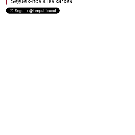
Segueix-nos a les xarxes