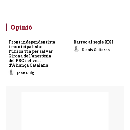
Opinió
Front independentista
Barroc al segle XXI
i municipalista:
Dionís Guiteras
l’única via per salvar
Girona de l’anestèsia
del PSC i el verí
d’Aliança Catalana
Joan Puig