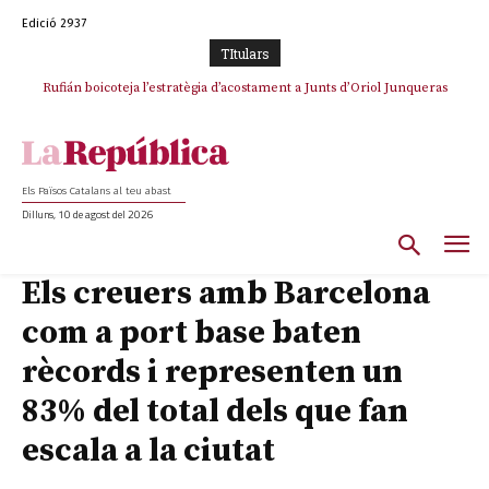
Edició 2937
TItulars
Rufián boicoteja l’estratègia d’acostament a Junts d’Oriol Junqueras
Els Països Catalans al teu abast
Dilluns, 10 de agost del 2026
Els creuers amb Barcelona
com a port base baten
rècords i representen un
83% del total dels que fan
escala a la ciutat