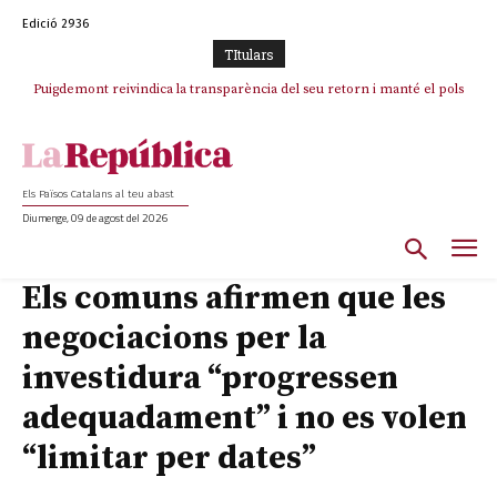
Edició 2936
TItulars
Puigdemont reivindica la transparència del seu retorn i manté el pols
Portugal acusa Espanya de provocar un “efecte crida” massiu per la seva
ferm per la plena llibertat dels encausats
“manca de regulació” migratòria
Els Països Catalans al teu abast
Diumenge, 09 de agost del 2026
Els comuns afirmen que les
negociacions per la
investidura “progressen
adequadament” i no es volen
“limitar per dates”