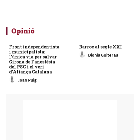
Opinió
Front independentista
Barroc al segle XXI
i municipalista:
Dionís Guiteras
l’única via per salvar
Girona de l’anestèsia
del PSC i el verí
d’Aliança Catalana
Joan Puig