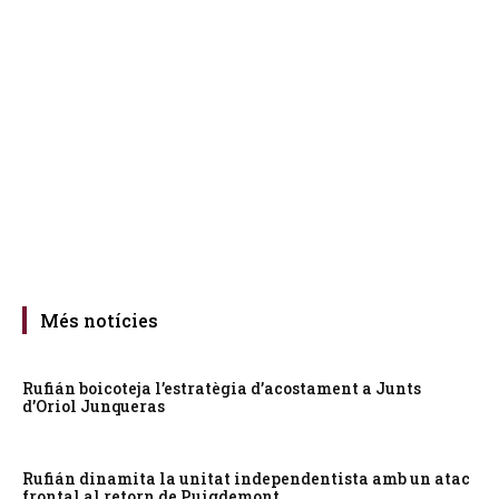
Més notícies
Rufián boicoteja l’estratègia d’acostament a Junts
d’Oriol Junqueras
Rufián dinamita la unitat independentista amb un atac
frontal al retorn de Puigdemont