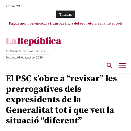
Edició 2935
TItulars
Puigdemont reivindica la transparència del seu retorn i manté el pols
ferm per la plena llibertat dels encausats
Els Països Catalans al teu abast
Dissabte, 08 de agost del 2026
El PSC s’obre a “revisar” les
prerrogatives dels
expresidents de la
Generalitat tot i que veu la
situació “diferent”