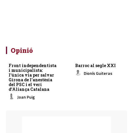
Opinió
Front independentista
Barroc al segle XXI
i municipalista:
Dionís Guiteras
l’única via per salvar
Girona de l’anestèsia
del PSC i el verí
d’Aliança Catalana
Joan Puig