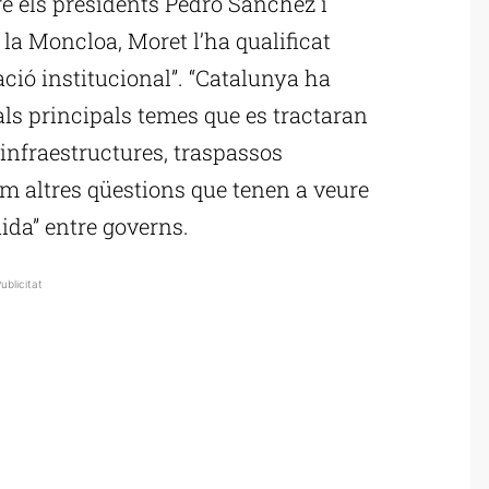
re els presidents Pedro Sánchez i
 la Moncloa, Moret l’ha qualificat
ció institucional”. “Catalunya ha
 als principals temes que es tractaran
, infraestructures, traspassos
m altres qüestions que tenen a veure
uida” entre governs.
ublicitat