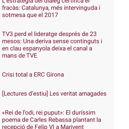
L’estratègia del diàleg certifica el
fracàs: Catalunya, més intervinguda i
sotmesa que el 2017
TV3 perd el lideratge després de 23
mesos: Una deriva sense continguts i
en clau espanyola deixa el canal a
mans de TVE
Crisi total a ERC Girona
[Lectures d’estiu] Les veritat amagades
«Rei de l’odi, rei puput»: El duríssim
poema de Carles Rebassa plantant la
recepció de Felip VI a Marivent