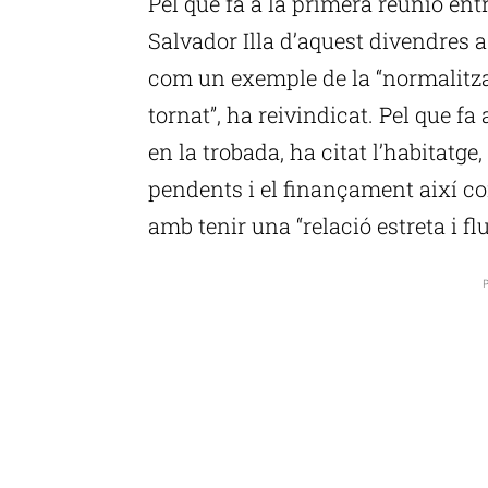
Pel que fa a la primera reunió ent
Salvador Illa d’aquest divendres a
com un exemple de la “normalitza
tornat”, ha reivindicat. Pel que fa
en la trobada, ha citat l’habitatge
pendents i el finançament així co
amb tenir una “relació estreta i fl
P