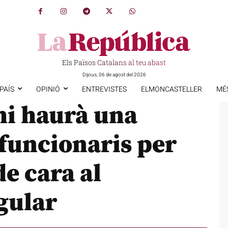
Els Països Catalans al teu abast
Dijous, 06 de agost del 2026
PAÍS
OPINIÓ
ENTREVISTES
ELMONCASTELLER
MÉ
hi haurà una
funcionaris per
de cara al
gular