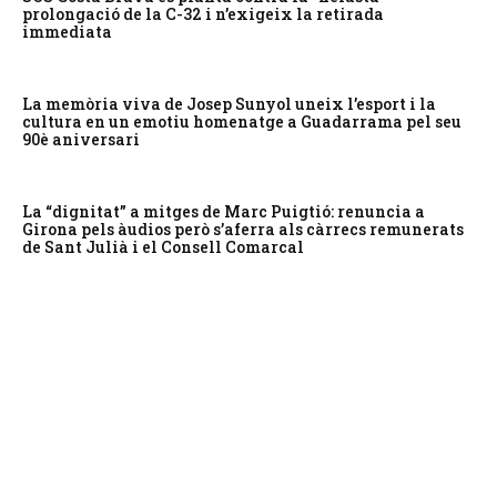
prolongació de la C-32 i n’exigeix la retirada
immediata
La memòria viva de Josep Sunyol uneix l’esport i la
cultura en un emotiu homenatge a Guadarrama pel seu
90è aniversari
La “dignitat” a mitges de Marc Puigtió: renuncia a
Girona pels àudios però s’aferra als càrrecs remunerats
de Sant Julià i el Consell Comarcal