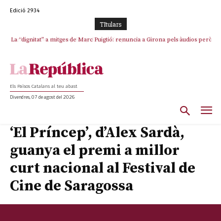
Edició 2934
TItulars
La “dignitat” a mitges de Marc Puigtió: renuncia a Girona pels àudios però
s’aferra als càrrecs remunerats de Sant Julià i el Consell Comarcal
Els Països Catalans al teu abast
Divendres, 07 de agost del 2026
‘El Príncep’, d’Alex Sardà,
guanya el premi a millor
curt nacional al Festival de
Cine de Saragossa