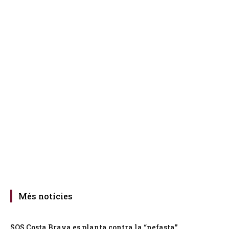
Més notícies
SOS Costa Brava es planta contra la “nefasta”