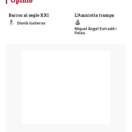
Opinió
Barroc al segle XXI
L’Amnistia trampa
Dionís Guiteras
Miquel Àngel Estradé i
Palau