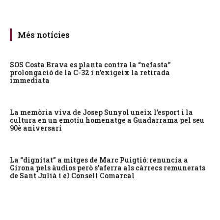
Més notícies
SOS Costa Brava es planta contra la “nefasta”
prolongació de la C-32 i n’exigeix la retirada
immediata
La memòria viva de Josep Sunyol uneix l’esport i la
cultura en un emotiu homenatge a Guadarrama pel seu
90è aniversari
La “dignitat” a mitges de Marc Puigtió: renuncia a
Girona pels àudios però s’aferra als càrrecs remunerats
de Sant Julià i el Consell Comarcal