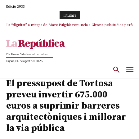
Edició 2933
TItulars
La “dignitat” a mitges de Marc Puigtió: renuncia a Girona pels àudios però
s’aferra als càrrecs remunerats de Sant Julià i el Consell Comarcal
Els Països Catalans al teu abast
Dijous, 06 de agost del 2026
El pressupost de Tortosa
preveu invertir 675.000
euros a suprimir barreres
arquitectòniques i millorar
la via pública