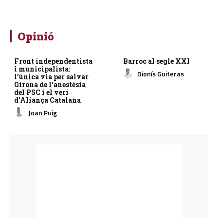
Opinió
Front independentista
Barroc al segle XXI
i municipalista:
Dionís Guiteras
l’única via per salvar
Girona de l’anestèsia
del PSC i el verí
d’Aliança Catalana
Joan Puig