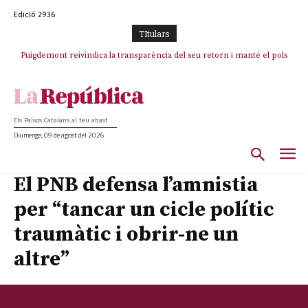
Edició 2936
TItulars
Puigdemont reivindica la transparència del seu retorn i manté el pols
Portugal acusa Espanya de provocar un “efecte crida” massiu per la seva
ferm per la plena llibertat dels encausats
“manca de regulació” migratòria
Els Països Catalans al teu abast
Diumenge, 09 de agost del 2026
El PNB defensa l’amnistia
per “tancar un cicle polític
traumàtic i obrir-ne un
altre”