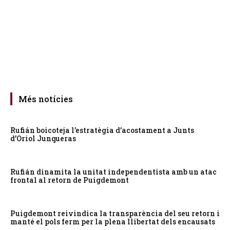
Més notícies
Rufián boicoteja l’estratègia d’acostament a Junts
d’Oriol Junqueras
Rufián dinamita la unitat independentista amb un atac
frontal al retorn de Puigdemont
Puigdemont reivindica la transparència del seu retorn i
manté el pols ferm per la plena llibertat dels encausats