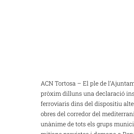
ACN Tortosa – El ple de l’Ajuntam
pròxim dilluns una declaració in
ferroviaris dins del dispositiu alt
obres del corredor del mediterran
unànime de tots els grups municip
mitjans previstos i demana a Renf