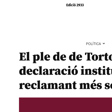
Edició 2933
POLÍTICA
El ple de de Tor
declaració inst
reclamant més se