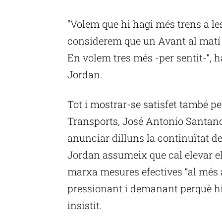
P
“Volem que hi hagi més trens a l
considerem que un Avant al matí i
En volem tres més -per sentit-“, h
Jordan.
Tot i mostrar-se satisfet també per
Transports, José Antonio Santano
anunciar dilluns la continuïtat de
Jordan assumeix que cal elevar el
marxa mesures efectives “al més 
pressionant i demanant perquè hi h
insistit.