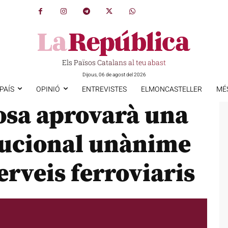
Els Països Catalans al teu abast
Dijous, 06 de agost del 2026
PAÍS
OPINIÓ
ENTREVISTES
ELMONCASTELLER
MÉ
tosa aprovarà una
itucional unànime
rveis ferroviaris