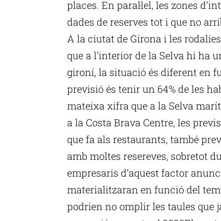
places. En paral·lel, les zones d
dades de reserves tot i que no arri
A la ciutat de Girona i les rodalie
que a l’interior de la Selva hi ha 
gironí, la situació és diferent en 
previsió és tenir un 64% de les h
mateixa xifra que a la Selva marít
a la Costa Brava Centre, les prev
que fa als restaurants, també pre
amb moltes resereves, sobretot du
empresaris d’aquest factor anunci
materialitzaran en funció del temp
podrien no omplir les taules que 