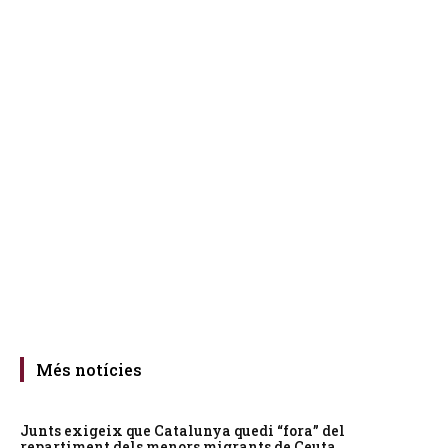
Més notícies
Junts exigeix que Catalunya quedi “fora” del
repartiment dels menors migrants de Ceuta