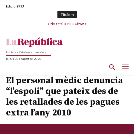
Edició 2933
TItulars
Crisi total a ERC Girona
Els Països Catalans al teu abast
Dijous, 06 de agost del 2026
El personal mèdic denuncia
“l’espoli” que pateix des de
les retallades de les pagues
extra l’any 2010