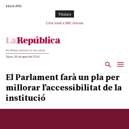
Edició 2933
TItulars
Crisi total a ERC Girona
Els Països Catalans al teu abast
Dijous, 06 de agost del 2026
El Parlament farà un pla per
millorar l’accessibilitat de la
institució