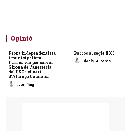
Opinió
Front independentista
Barroc al segle XXI
i municipalista:
Dionís Guiteras
l’única via per salvar
Girona de l’anestèsia
del PSC i el verí
d’Aliança Catalana
Joan Puig