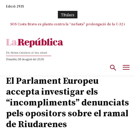
Edició 2935
TItulars
SOS Costa Brava es planta contra la “nefasta” prolongació de la C-32 i
n’exigeix la retirada immediata
Els Països Catalans al teu abast
Dissabte, 08 de agost del 2026
El Parlament Europeu
accepta investigar els
“incompliments” denunciats
pels opositors sobre el ramal
de Riudarenes