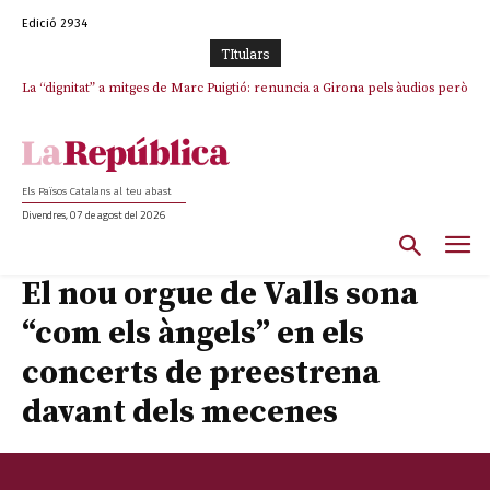
Edició 2934
TItulars
La “dignitat” a mitges de Marc Puigtió: renuncia a Girona pels àudios però
s’aferra als càrrecs remunerats de Sant Julià i el Consell Comarcal
Els Països Catalans al teu abast
Divendres, 07 de agost del 2026
El nou orgue de Valls sona
“com els àngels” en els
concerts de preestrena
davant dels mecenes