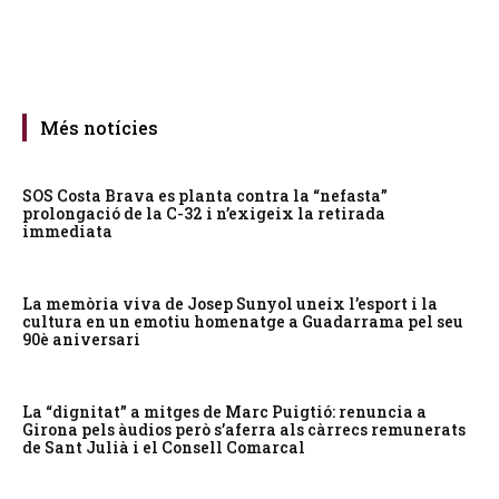
Més notícies
SOS Costa Brava es planta contra la “nefasta”
prolongació de la C-32 i n’exigeix la retirada
immediata
La memòria viva de Josep Sunyol uneix l’esport i la
cultura en un emotiu homenatge a Guadarrama pel seu
90è aniversari
La “dignitat” a mitges de Marc Puigtió: renuncia a
Girona pels àudios però s’aferra als càrrecs remunerats
de Sant Julià i el Consell Comarcal