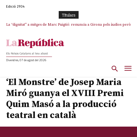
Edició 2934
TItulars
La “dignitat” a mitges de Marc Puigtió: renuncia a Girona pels àudios però
s’aferra als càrrecs remunerats de Sant Julià i el Consell Comarcal
Els Països Catalans al teu abast
Divendres, 07 de agost del 2026
‘El Monstre’ de Josep Maria
Miró guanya el XVIII Premi
Quim Masó a la producció
teatral en català