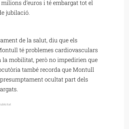
4 milions d’euros i té embargat tot el
e jubilació.
ublicitat
ament de la salut, diu que els
ontull té problemes cardiovasculars
ten la mobilitat, però no impedirien que
rlocutòria també recorda que Montull
r presumptament ocultat part dels
argats.
ublicitat