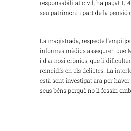
responsabilitat civil, ha pagat 1,1
seu patrimoni i part de la pensió d
P
La magistrada, respecte l’empitjor
informes mèdics asseguren que M
i d’artrosi crònics, que li dificul
reincidís en els delictes. La inte
està sent investigat ara per have
seus béns perquè no li fossin emb
P