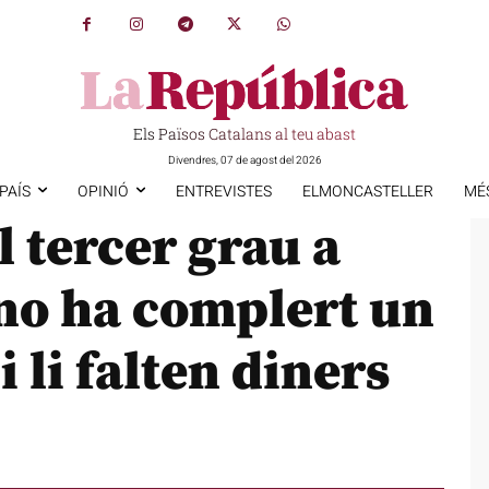
Els Països Catalans al teu abast
Divendres, 07 de agost del 2026
PAÍS
OPINIÓ
ENTREVISTES
ELMONCASTELLER
MÉ
el tercer grau a
no ha complert un
i li falten diners