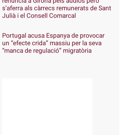
renuncia a Girona pels àudios però
s’aferra als càrrecs remunerats de Sant
Julià i el Consell Comarcal
Portugal acusa Espanya de provocar
un “efecte crida” massiu per la seva
“manca de regulació” migratòria