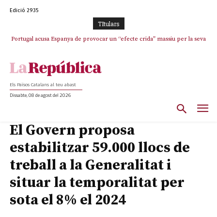
Edició 2935
TItulars
Portugal acusa Espanya de provocar un “efecte crida” massiu per la seva
“manca de regulació” migratòria
Els Països Catalans al teu abast
Dissabte, 08 de agost del 2026
El Govern proposa
estabilitzar 59.000 llocs de
treball a la Generalitat i
situar la temporalitat per
sota el 8% el 2024