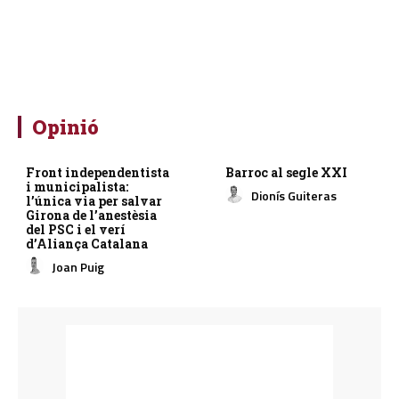
Opinió
Front independentista
Barroc al segle XXI
i municipalista:
Dionís Guiteras
l’única via per salvar
Girona de l’anestèsia
del PSC i el verí
d’Aliança Catalana
Joan Puig