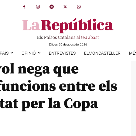
Els Països Catalans al teu abast
Dijous, 06 de agost del 2026
PAÍS
OPINIÓ
ENTREVISTES
ELMONCASTELLER
MÉ
yol nega que
funcions entre els
tat per la Copa