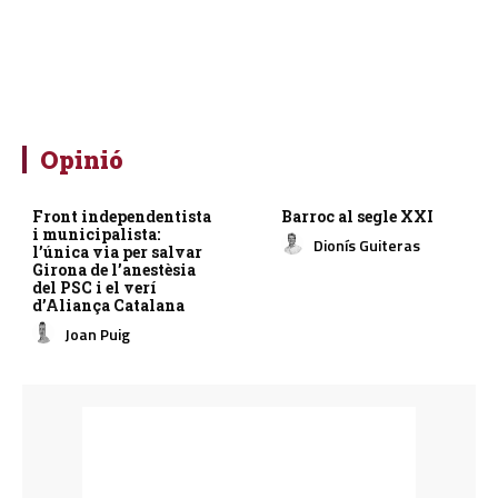
Opinió
Front independentista
Barroc al segle XXI
i municipalista:
Dionís Guiteras
l’única via per salvar
Girona de l’anestèsia
del PSC i el verí
d’Aliança Catalana
Joan Puig