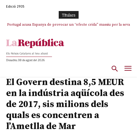
Edició 2935
TItulars
Portugal acusa Espanya de provocar un “efecte crida” massiu per la seva
El col·lapse de l’operació de Marc Puigtió a Girona: desbandada de
l’oportunisme i fracàs de ‘Militància Decidim’
“manca de regulació” migratòria
Els Països Catalans al teu abast
Dissabte, 08 de agost del 2026
El Govern destina 8,5 MEUR
en la indústria aqüícola des
de 2017, sis milions dels
quals es concentren a
l’Ametlla de Mar