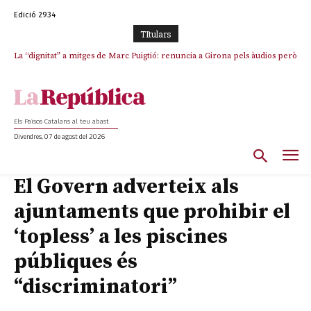
Edició 2934
TItulars
La “dignitat” a mitges de Marc Puigtió: renuncia a Girona pels àudios però
s’aferra als càrrecs remunerats de Sant Julià i el Consell Comarcal
Els Països Catalans al teu abast
Divendres, 07 de agost del 2026
El Govern adverteix als
ajuntaments que prohibir el
‘topless’ a les piscines
públiques és
“discriminatori”