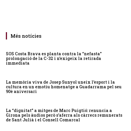
Més notícies
SOS Costa Brava es planta contra la “nefasta”
prolongació de la C-32 i n’exigeix la retirada
immediata
La memòria viva de Josep Sunyol uneix l’esport i la
cultura en un emotiu homenatge a Guadarrama pel seu
90è aniversari
La “dignitat” a mitges de Marc Puigtió: renuncia a
Girona pels àudios però s’aferra als càrrecs remunerats
de Sant Julià i el Consell Comarcal