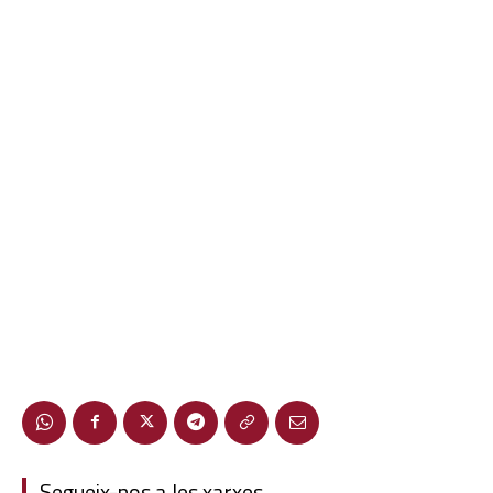
Segueix-nos a les xarxes