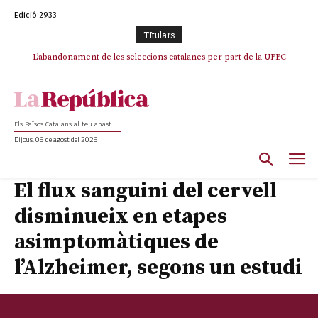
Edició 2933
TItulars
TV3 perd el lideratge després de 23 mesos: Una deriva sense continguts i
L’abandonament de les seleccions catalanes per part de la UFEC
en clau espanyola deixa el canal a mans de TVE
espanyolitza l’esport del país
Els Països Catalans al teu abast
Dijous, 06 de agost del 2026
El flux sanguini del cervell
disminueix en etapes
asimptomàtiques de
l’Alzheimer, segons un estudi