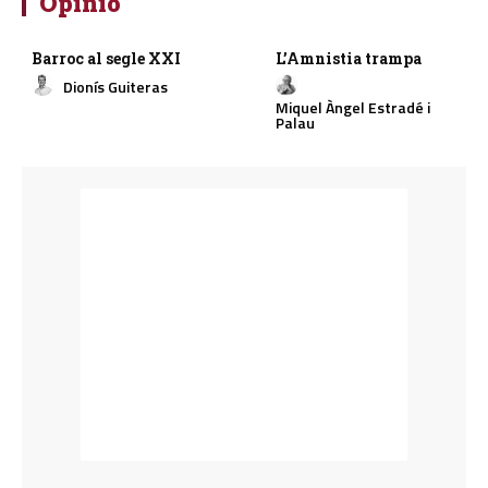
Opinió
Barroc al segle XXI
L’Amnistia trampa
Dionís Guiteras
Miquel Àngel Estradé i
Palau