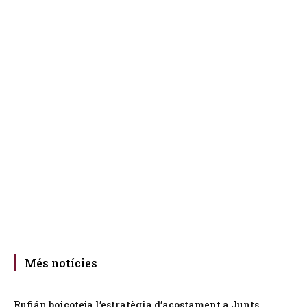
Més notícies
Rufián boicoteja l’estratègia d’acostament a Junts