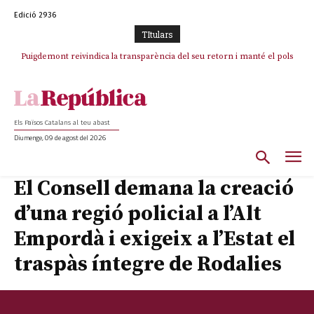
Edició 2936
TItulars
Puigdemont reivindica la transparència del seu retorn i manté el pols
Portugal acusa Espanya de provocar un “efecte crida” massiu per la seva
ferm per la plena llibertat dels encausats
“manca de regulació” migratòria
Els Països Catalans al teu abast
Diumenge, 09 de agost del 2026
El Consell demana la creació
d’una regió policial a l’Alt
Empordà i exigeix a l’Estat el
traspàs íntegre de Rodalies