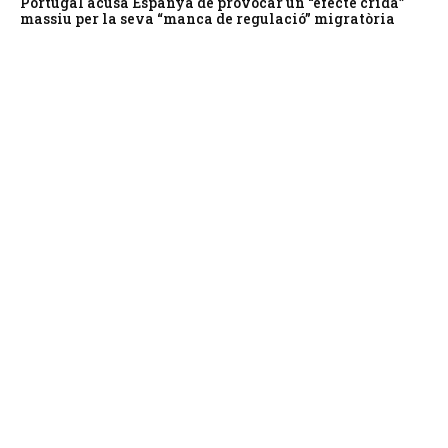
Portugal acusa Espanya de provocar un “efecte crida”
massiu per la seva “manca de regulació” migratòria