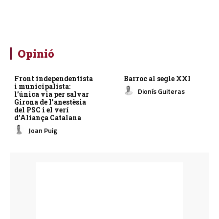
Opinió
Front independentista
Barroc al segle XXI
i municipalista:
Dionís Guiteras
l’única via per salvar
Girona de l’anestèsia
del PSC i el verí
d’Aliança Catalana
Joan Puig