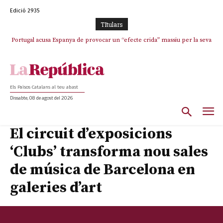
Edició 2935
TItulars
Portugal acusa Espanya de provocar un “efecte crida” massiu per la seva
“manca de regulació” migratòria
Els Països Catalans al teu abast
Dissabte, 08 de agost del 2026
El circuit d’exposicions
‘Clubs’ transforma nou sales
de música de Barcelona en
galeries d’art