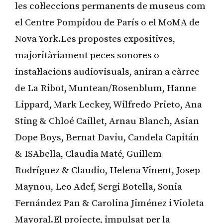
les col·leccions permanents de museus com
el Centre Pompidou de París o el MoMA de
Nova York.Les propostes expositives,
majoritàriament peces sonores o
instal·lacions audiovisuals, aniran a càrrec
de La Ribot, Muntean/Rosenblum, Hanne
Lippard, Mark Leckey, Wilfredo Prieto, Ana
Sting & Chloé Caillet, Arnau Blanch, Asian
Dope Boys, Bernat Daviu, Candela Capitán
& ISAbella, Claudia Maté, Guillem
Rodríguez & Claudio, Helena Vinent, Josep
Maynou, Leo Adef, Sergi Botella, Sonia
Fernández Pan & Carolina Jiménez i Violeta
Mayoral.El projecte, impulsat per la