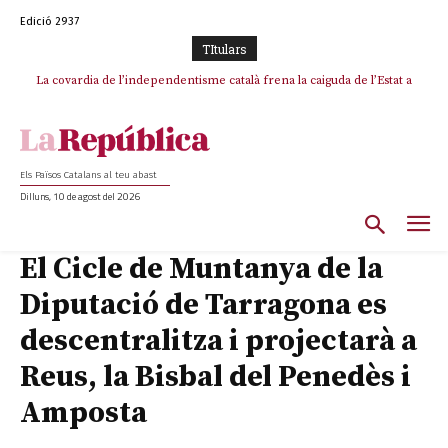
Edició 2937
TItulars
La covardia de l’independentisme català frena la caiguda de l’Estat a
Crònica estiuenca d’un pacte congelat (4): ERC permet un altre flagrant
incompliment de l’acord, les seleccions catalanes un cop més
Ceuta i Melilla
sacrificades
Els Països Catalans al teu abast
Dilluns, 10 de agost del 2026
El Cicle de Muntanya de la
Diputació de Tarragona es
descentralitza i projectarà a
Reus, la Bisbal del Penedès i
Amposta