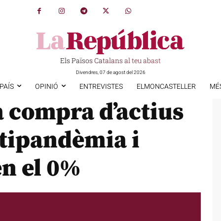
Els Països Catalans al teu abast
Divendres, 07 de agost del 2026
PAÍS
OPINIÓ
ENTREVISTES
ELMONCASTELLER
MÉ
a compra d’actius
tipandèmia i
en el 0%