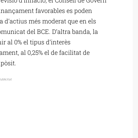
finançament favorables es poden
 d’actius més moderat que en els
comunicat del BCE. D’altra banda, la
 al 0% el tipus d’interès
ment, al 0,25% el de facilitat de
ipòsit.
ublicitat