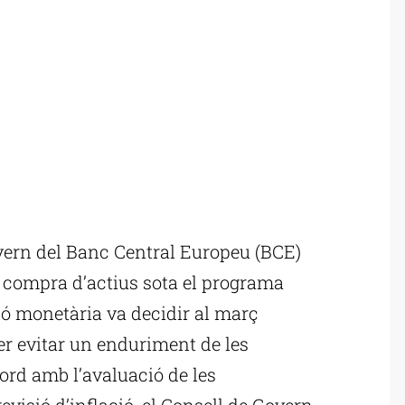
overn del Banc Central Europeu (BCE)
a compra d’actius sota el programa
ió monetària va decidir al març
r evitar un enduriment de les
ord amb l’avaluació de les
visió d’inflació, el Consell de Govern