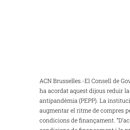
ACN Brussel·les.-El Consell de G
ha acordat aquest dijous reduir l
antipandèmia (PEPP). La instituc
augmentar el ritme de compres pe
condicions de finançament. “D’ac
condicions de finançament i la pre