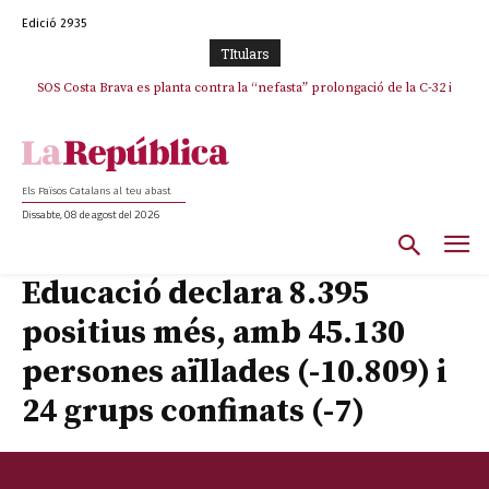
Edició 2935
TItulars
SOS Costa Brava es planta contra la “nefasta” prolongació de la C-32 i
n’exigeix la retirada immediata
Els Països Catalans al teu abast
Dissabte, 08 de agost del 2026
Educació declara 8.395
positius més, amb 45.130
persones aïllades (-10.809) i
24 grups confinats (-7)