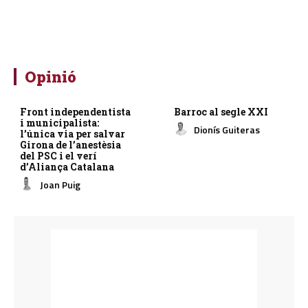
Opinió
Front independentista
Barroc al segle XXI
i municipalista:
Dionís Guiteras
l’única via per salvar
Girona de l’anestèsia
del PSC i el verí
d’Aliança Catalana
Joan Puig