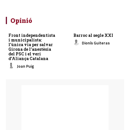
Opinió
Front independentista
Barroc al segle XXI
i municipalista:
Dionís Guiteras
l’única via per salvar
Girona de l’anestèsia
del PSC i el verí
d’Aliança Catalana
Joan Puig