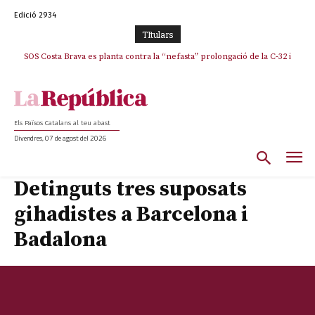
Edició 2934
TItulars
SOS Costa Brava es planta contra la “nefasta” prolongació de la C-32 i
n’exigeix la retirada immediata
Els Països Catalans al teu abast
Divendres, 07 de agost del 2026
Detinguts tres suposats
gihadistes a Barcelona i
Badalona