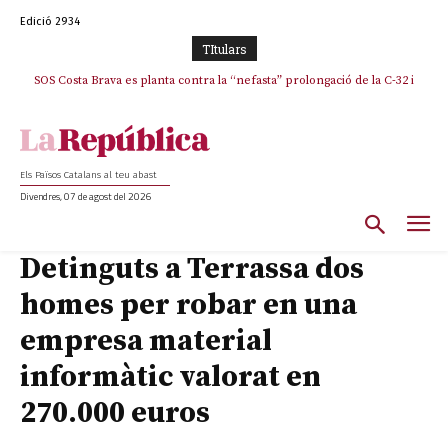
Edició 2934
TItulars
SOS Costa Brava es planta contra la “nefasta” prolongació de la C-32 i
La memòria viva de Josep Sunyol uneix l’esport i la cultura en un emotiu
homenatge a Guadarrama pel seu 90è aniversari
n’exigeix la retirada immediata
Els Països Catalans al teu abast
Divendres, 07 de agost del 2026
Detinguts a Terrassa dos
homes per robar en una
empresa material
informàtic valorat en
270.000 euros