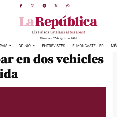
Els Països Catalans al teu abast
Divendres, 07 de agost del 2026
PAÍS
OPINIÓ
ENTREVISTES
ELMONCASTELLER
MÉ
ar en dos vehicles
eida