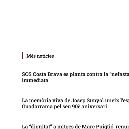
Més notícies
SOS Costa Brava es planta contra la “nefasta”
immediata
La memòria viva de Josep Sunyol uneix l’es
Guadarrama pel seu 90è aniversari
La “dignitat” a mitges de Marc Puigtió: renun