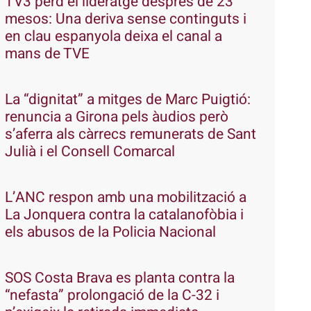
TV3 perd el lideratge després de 23
mesos: Una deriva sense continguts i
en clau espanyola deixa el canal a
mans de TVE
La “dignitat” a mitges de Marc Puigtió:
renuncia a Girona pels àudios però
s’aferra als càrrecs remunerats de Sant
Julià i el Consell Comarcal
L’ANC respon amb una mobilització a
La Jonquera contra la catalanofòbia i
els abusos de la Policia Nacional
SOS Costa Brava es planta contra la
“nefasta” prolongació de la C-32 i