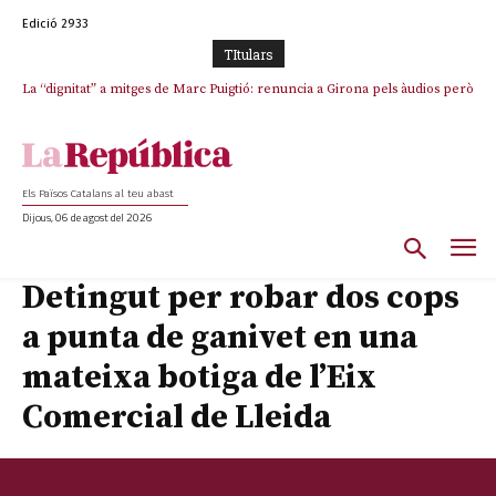
Edició 2933
TItulars
La “dignitat” a mitges de Marc Puigtió: renuncia a Girona pels àudios però
s’aferra als càrrecs remunerats de Sant Julià i el Consell Comarcal
Els Països Catalans al teu abast
Dijous, 06 de agost del 2026
Detingut per robar dos cops
a punta de ganivet en una
mateixa botiga de l’Eix
Comercial de Lleida