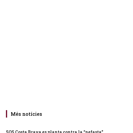
Més notícies
SOS Costa Brava es planta contra la “nefasta”