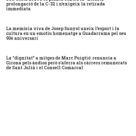
prolongació de la C-32 i n’exigeix la retirada
immediata
La memòria viva de Josep Sunyol uneix l’esport i la
cultura en un emotiu homenatge a Guadarrama pel seu
90è aniversari
La “dignitat” a mitges de Marc Puigtió: renuncia a
Girona pels àudios però s’aferra als càrrecs remunerats
de Sant Julià i el Consell Comarcal